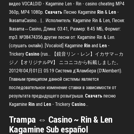
видео VOCALOID - Kagamine Len - Rin - casino cheating MP4
360p, MP4 1080p.
Скачать
Песню Kagamine
Rin
&
Len
-
IkasamaCasino... |… Исполнитель: Kagamine Rin & Len, Песня:
Ikasama⇔Casino, Длина: 03:41, Размер: 8.45 МБ, Формат:
mp3. №38474356.другие песни от: Kagamine Rin & Len.
(слушать онлайн). [Vocaloid] Kagamine
Rin
and
Len
-
Trickery
Casino
(rus… 【鏡音リン・レン】イカサマ⇔カ
ジノ【オリジナルPV】 ニコニコから転載しました。
2012年04月01日 05:19 Система д'Аламбера (D'Alembert).
Главным принципом данной системы является
последовательное изменение ставки в зависимости от
результата предыдущего розыгрыша.
Скачать
песню
Kagamine
Rin
and
Len
- Trickery
Casino
…
Trampa ⇔ Casino ~ Rin & Len
Kagamine Sub español