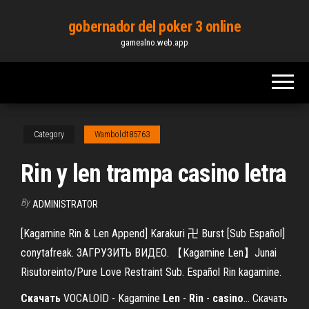
Skip
gobernador del poker 3 online
to
gamealno.web.app
the
content
Category
Wamboldt85763
Rin y len trampa casino letra
By
ADMINISTRATOR
[Kagamine Rin & Len Append] Karakuri 卍 Burst [Sub Español]
conytafreak. ЗАГРУЗИТЬ ВИДЕО. 【Kagamine Len】Junai
Risutoreinto/Pure Love Restraint Sub. Español Rin kagamine.
Скачать
VOCALOID - Kagamine
Len
-
Rin
-
casino
… Скачать